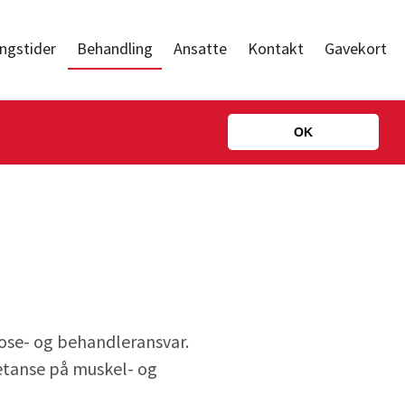
ngstider
Behandling
Ansatte
Kontakt
Gavekort
OK
nose- og behandleransvar.
etanse på muskel- og