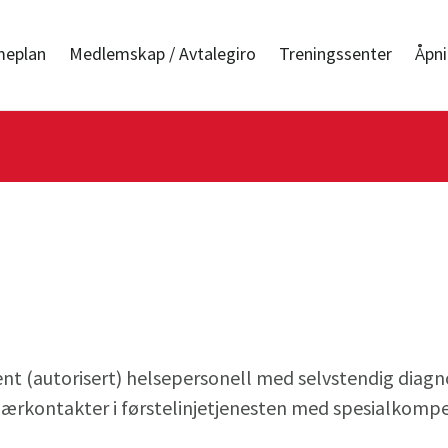
meplan
Medlemskap / Avtalegiro
Treningssenter
Åpni
ent (autorisert) helsepersonell med selvstendig diag
ærkontakter i førstelinjetjenesten med spesialkomp