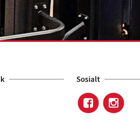
ok
Sosialt