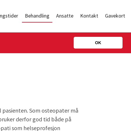
ngstider
Behandling
Ansatte
Kontakt
Gavekort
OK
 pasienten. Som osteopater må
 bruker derfor god tid både på
opati som helseprofesjon