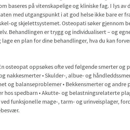
om baseres på vitenskapelige og kliniske fag. I lys a
ten med utgangspunkt i at god helse ikke bare er fr
skel-og skjelettsystemet. Osteopati søker gjennom b
selv. Behandlingen er trygg og individualisert – og egner
age en plan for dine behandlinger, hva du kan forven
n osteopat oppsøkes ofte ved følgende smerter og pl
 og nakkesmerter • Skulder-, albue- og håndleddssmert
het og balanseproblemer • Bekkensmerter og andre p
 hos spedbarn • Akutte- og belastningsrelaterte plager
ved funksjonelle mage-, tarm- og urinveisplager, fo
ebesvær.