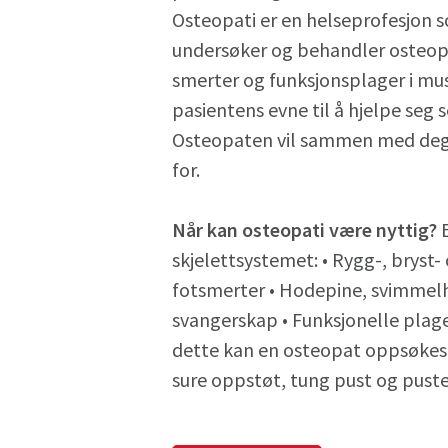
Osteopati er en helseprofesjon s
undersøker og behandler osteopa
smerter og funksjonsplager i mu
pasientens evne til å hjelpe seg 
Osteopaten vil sammen med deg l
for.
Når kan osteopati være nyttig?
E
skjelettsystemet: • Rygg-, bryst-
fotsmerter • Hodepine, svimmel
svangerskap • Funksjonelle plager
dette kan en osteopat oppsøkes 
sure oppstøt, tung pust og pust