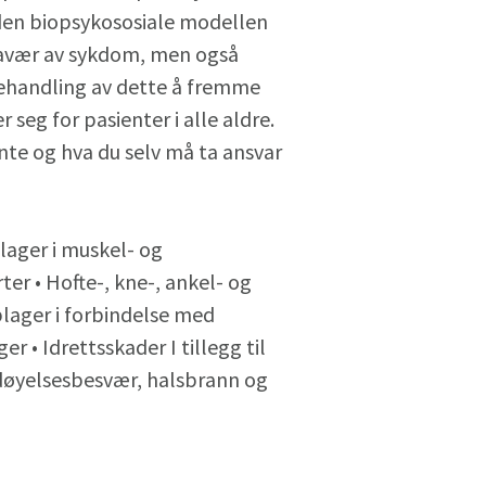
v den biopsykososiale modellen
avær av sykdom, men også
ehandling av dette å fremme
 seg for pasienter i alle aldre.
te og hva du selv må ta ansvar
ager i muskel- og
er • Hofte-, kne-, ankel- og
lager i forbindelse med
 • Idrettsskader I tillegg til
rdøyelsesbesvær, halsbrann og